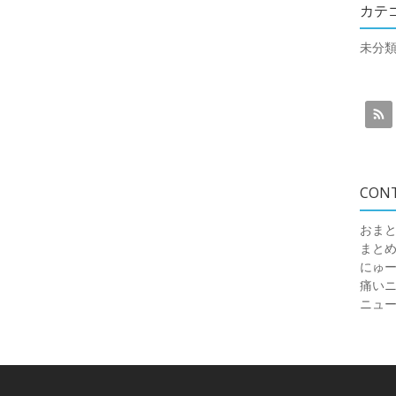
カテ
未分
CON
おまと
まと
にゅ
痛いニュ
ニュ