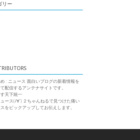
ゴリー
類
TRIBUTORS
め : ニュース
面白いブログの新着情報を
めて配信するアンテナサイトです。
ーす天下統一
ース(ﾉ∀`)
２ちゃんねるで見つけた痛い
ースをピックアップしてお伝えします。