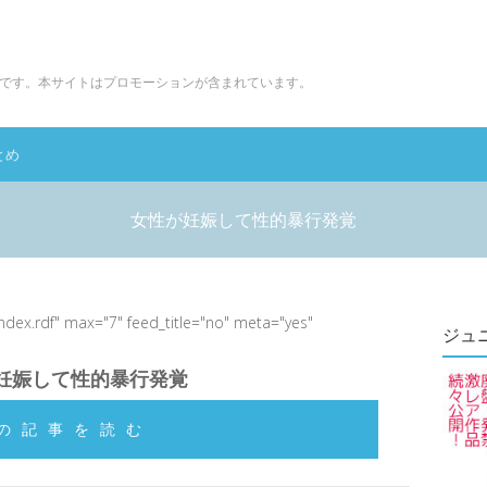
です。本サイトはプロモーションが含まれています。
とめ
女性が妊娠して性的暴行発覚
index.rdf" max="7" feed_title="no" meta="yes"
ジュ
妊娠して性的暴行発覚
の記事を読む