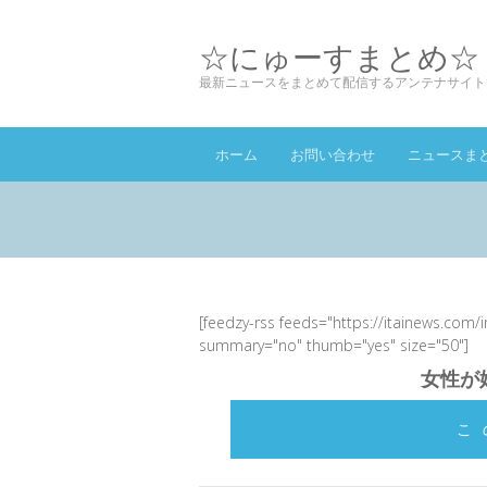
☆にゅーすまとめ☆
最新ニュースをまとめて配信するアンテナサイト
ホーム
お問い合わせ
ニュースま
[feedzy-rss feeds="https://itainews.com/
summary="no" thumb="yes" size="50"]
女性が
こ