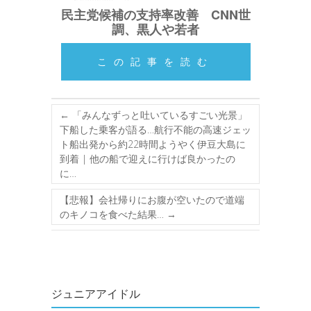
民主党候補の支持率改善 CNN世
調、黒人や若者
この記事を読む
←
「みんなずっと吐いているすごい光景」
下船した乗客が語る…航行不能の高速ジェッ
ト船出発から約22時間ようやく伊豆大島に
到着 | 他の船で迎えに行けば良かったの
に…
【悲報】会社帰りにお腹が空いたので道端
のキノコを食べた結果…
→
ジュニアアイドル