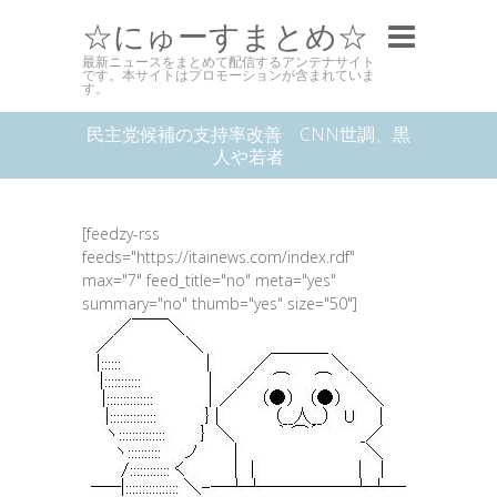
☆にゅーすまとめ☆
最新ニュースをまとめて配信するアンテナサイト
です。本サイトはプロモーションが含まれていま
す。
民主党候補の支持率改善 CNN世調、黒
人や若者
[feedzy-rss
feeds="https://itainews.com/index.rdf"
max="7" feed_title="no" meta="yes"
summary="no" thumb="yes" size="50"]