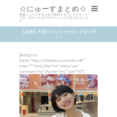
☆にゅーすまとめ☆
最新ニュースをまとめて配信するアンテナサイト
です。本サイトはプロモーションが含まれていま
す。
【画像】中国のガッキーかわいすぎて草
ァ！
[feedzy-rss
feeds="https://itainews.com/index.rdf"
max="7" feed_title="no" meta="yes"
summary="no" thumb="yes" size="50"]